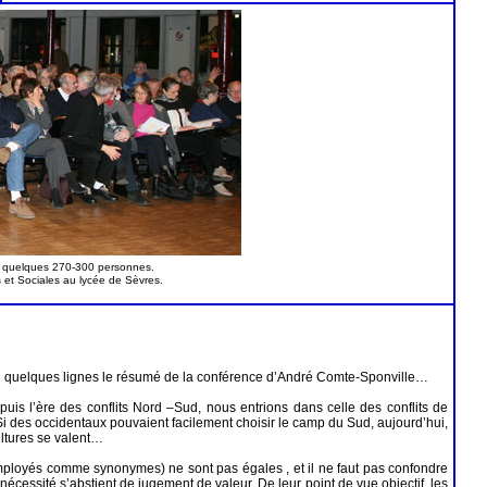
L quelques 270-300 personnes.
et Sociales au lycée de Sèvres.
i en quelques lignes le résumé de la conférence d’André Comte-Sponville…
uis l’ère des conflits Nord –Sud, nous entrions dans celle des conflits de
e. Si des occidentaux pouvaient facilement choisir le camp du Sud, aujourd’hui,
ultures se valent…
nt employés comme synonymes) ne sont pas égales , et il ne faut pas confondre
écessité s’abstient de jugement de valeur. De leur point de vue objectif, les