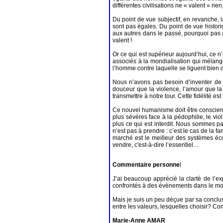
différentes civilisations ne « valent » rie
Du point de vue subjectif, en revanche, l
sont pas égales. Du point de vue histori
aux autres dans le passé, pourquoi pas au
valent !
Or ce qui est supérieur aujourd’hui, ce 
associés à la mondialisation qui mélange
l’homme contre laquelle se liguent bien 
Nous n’avons pas besoin d’inventer de n
douceur que la violence, l’amour que l
transmettre à notre tour. Cette fidélité e
Ce nouvel humanisme doit être conscient d
plus sévères face à la pédophilie, le viol
plus ce qui est interdit. Nous sommes p
n’est pas à prendre : c’est le cas de la fa
marché est le meilleur des systèmes éco
vendre, c'est-à-dire l’essentiel…
Commentaire personne
l
J’ai beaucoup apprécié la clarté de l’ex
confrontés à des évènements dans le mon
Mais je suis un peu déçue par sa conclus
entre les valeurs, lesquelles choisir? C
Marie-Anne AMAR