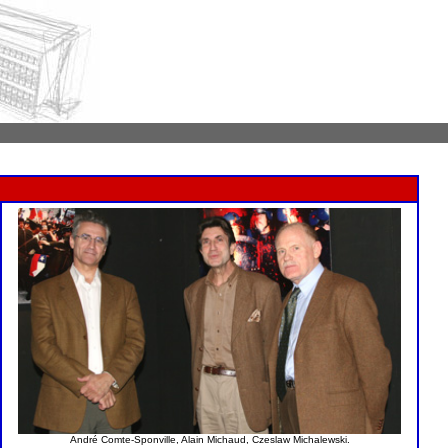
André Comte-Sponville, Alain Michaud, Czeslaw Michalewski.