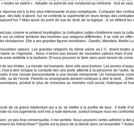
n, « toutes se valent » . Adopter ce point de vue conduirait au nihilisme : tout se vau
a réponse est à la fois plus intéressante et plus compliquée. Comparer des civilisat
que, des faits d’abord: nul ne conteste la supériorité en leurs temps des civilisat
jourd’hui ? Mais aussi du point de vue du droit, de la logique : si on défend les 
n’est pas comme le prétend Huntington, la civilisation judéo-chrétienne mais la cul
 sur un même territoire des hommes aux religions différentes. Il se crée en effet
des résistances. Elle a ses grandes figures mondiales : Gandhi, Mandela, Martin Lu
ouvelles valeurs. Les grandes religions du 6ème siècle av.J.-C. disent toutes q
a haine ou l’égoïsme…Nous n’avons pas besoin de nouvelles valeurs mais d’une 
st la vraie antidote à la barbarie. Et nous pouvons le faire sans avoir besoin de croi
e ses limites. La morale est humaine, donc elle peut évoluer. Les jeunes d’aujourd’
, c'est-à-dire lorsque la conduite des uns porte atteinte à la personne de l’autre, fa
assés d’une morale transcendante à une morale immanente. Un humanisme conscient 
mille, ou de l’école. Parents ou enseignants doivent continuer à dire le droit… Enfin l
nomiques, produit le plus de richesses au moindre coût social, historique et hum
posé de ce grand intellectuel qui a su se mettre à la portée de tous . Il traite
de où nos jugements sont mis à rude épreuve, surtout lorsque nous les confronto
ion, un peu trop consensuelle, il me semble. Nous pouvons certes adhérer à des gr
omment les hiérarchiser? Quelle est la place de la liberté dans cet ensemble ? Auta