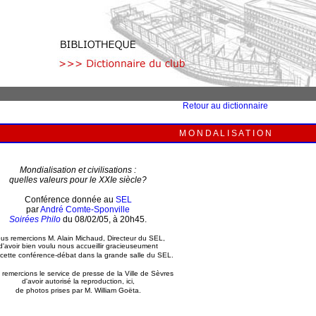
Retour au dictionnaire
M O N D A L I S A T I O N
Mondialisation et civilisations :
quelles valeurs pour le XXIe siècle?
Conférence donnée au
SEL
par
André Comte-Sponville
Soirées Philo
du 08/02/05, à 20h45.
us remercions M. Alain Michaud, Directeur du SEL,
d'avoir bien voulu nous accueillir gracieuseument
 cette conférence-débat
dans la grande salle du SEL.
remercions le service de presse de la Ville de Sèvres
d'avoir autorisé la reproduction, ici,
de photos
prises
par M. William Goëta.