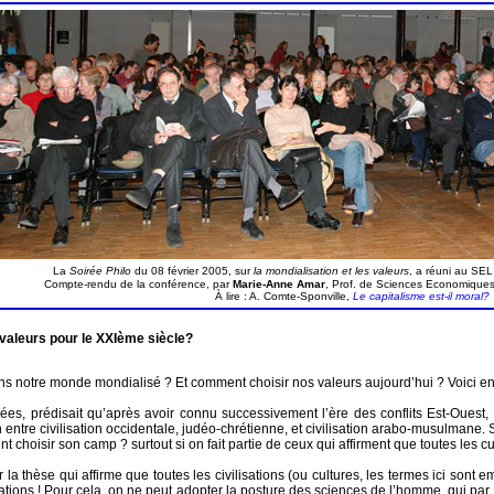
La
Soirée
Philo
du 08 février 2005, sur
la mondialisation
et les valeurs
, a réuni au SE
Compte-rendu de la conférence, par
Marie-Anne Amar
,
Prof. de Sciences Economiques 
À lire : A. Comte-Sponville,
Le capitalisme est-il moral?
s valeurs pour le XXIème siècle?
 dans notre monde mondialisé ? Et comment choisir nos valeurs aujourd’hui ? Voic
es, prédisait qu’après avoir connu successivement l’ère des conflits Est-Ouest, p
tion entre civilisation occidentale, judéo-chrétienne, et civilisation arabo-musulman
t choisir son camp ? surtout si on fait partie de ceux qui affirment que toutes les c
er la thèse qui affirme que toutes les civilisations (ou cultures, les termes ici so
ations ! Pour cela, on ne peut adopter la posture des sciences de l’homme, qui par n