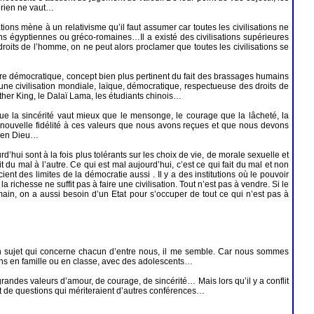
t, rien ne vaut…
ions mène à un relativisme qu’il faut assumer car toutes les civilisations ne
ions égyptiennes ou gréco-romaines…Il a existé des civilisations supérieures
droits de l’homme, on ne peut alors proclamer que toutes les civilisations se
ture démocratique, concept bien plus pertinent du fait des brassages humains
 une civilisation mondiale, laïque, démocratique, respectueuse des droits de
ther King, le Dalaï Lama, les étudiants chinois…
ue la sincérité vaut mieux que le mensonge, le courage que la lâcheté, la
nouvelle fidélité à ces valeurs que nous avons reçues et que nous devons
re en Dieu…
hui sont à la fois plus tolérants sur les choix de vie, de morale sexuelle et
it du mal à l’autre. Ce qui est mal aujourd’hui, c’est ce qui fait du mal et non
des limites de la démocratie aussi . Il y a des institutions où le pouvoir
a richesse ne suffit pas à faire une civilisation. Tout n’est pas à vendre. Si le
ain, on a aussi besoin d’un Etat pour s’occuper de tout ce qui n’est pas à
 d’un sujet qui concerne chacun d’entre nous, il me semble. Car nous sommes
ns en famille ou en classe, avec des adolescents…
andes valeurs d’amour, de courage, de sincérité… Mais lors qu’il y a conflit
nt de questions qui mériteraient d’autres conférences…