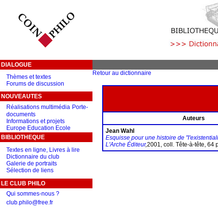
DIALOGUE
Retour au dictionnaire
Thèmes et textes
Forums de discussion
NOUVEAUTES
Réalisations multimédia
Porte-
documents
Auteurs
Informations et projets
Europe Education Ecole
Jean Wahl
BIBLIOTHEQUE
Esquisse pour une histoire de "l'existentia
L'Arche Éditeur
,
2001, coll. Tête-à-tête, 64
Textes en ligne, Livres à lire
Dictionnaire du club
Galerie de portraits
Sélection de liens
LE CLUB PHILO
Qui sommes-nous ?
club.philo@free.fr