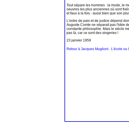
Tout sépare les hommes : la mode, le mét
oeuvres les plus anciennes où sont fixé
et faux à la fois - aussi bien que son p
L'ordre de paix et de justice dépend don
Auguste Comte ne séparait pas l'idée de 
constante philosophie. Mais le siècle 
pas là, car ce sont des singeries !
23 janvier 1959
Retour à Jacques Muglioni : L'école ou l