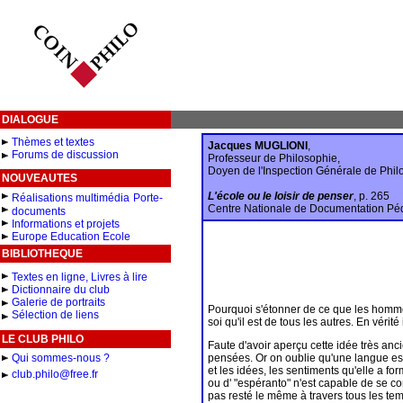
DIALOGUE
Thèmes et textes
Jacques MUGLIONI
,
Forums de discussion
Professeur de Philosophie,
Doyen de l'Inspection Générale de Phil
NOUVEAUTES
L'école ou le loisir de penser
, p. 265
Réalisations multimédia
Porte-
Centre Nationale de Documentation Pé
documents
Informations et projets
Europe Education Ecole
BIBLIOTHEQUE
Textes en ligne, Livres à lire
Dictionnaire du club
Galerie de portraits
Pourquoi s'étonner de ce que les homme
Sélection de liens
soi qu'il est de tous les autres. En vérité
LE CLUB PHILO
Faute d'avoir aperçu cette idée très anc
Qui sommes-nous ?
pensées. Or on oublie qu'une langue es
et les idées, les sentiments qu'elle a 
club.philo@free.fr
ou d' "espéranto" n'est capable de se co
pas resté le même à travers tous les tem