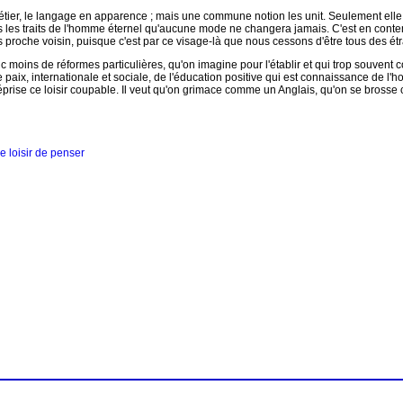
ier, le langage en apparence ; mais une commune notion les unit. Seulement elle se
s les traits de l'homme éternel qu'aucune mode ne changera jamais. C'est en conte
lus proche voisin, puisque c'est par ce visage-là que nous cessons d'être tous des 
c moins de réformes particulières, qu'on imagine pour l'établir et qui trop souvent c
paix, internationale et sociale, de l'éducation positive qui est connaissance de l
méprise ce loisir coupable. Il veut qu'on grimace comme un Anglais, qu'on se bros
e loisir de penser