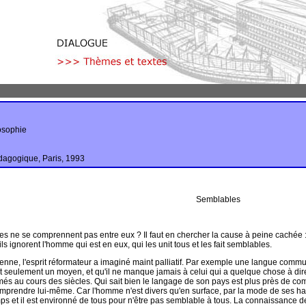
osophie
dagogique, Paris, 1993
Semblables
s ne se comprennent pas entre eux ? Il faut en chercher la cause à peine cachée 
 ils ignorent l'homme qui est en eux, qui les unit tous et les fait semblables.
ienne, l'esprit réformateur a imaginé maint palliatif. Par exemple une langue comm
t seulement un moyen, et qu'il ne manque jamais à celui qui a quelque chose à dir
formés au cours des siècles. Qui sait bien le langage de son pays est plus près d
mprendre lui-même. Car l'homme n'est divers qu'en surface, par la mode de ses habits
ps et il est environné de tous pour n'être pas semblable à tous. La connaissance de c