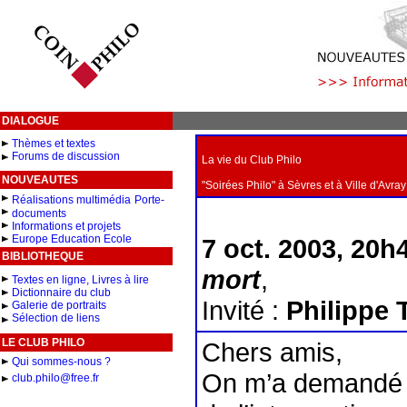
DIALOGUE
Thèmes et textes
Forums de discussion
La vie du Club Philo
NOUVEAUTES
"Soirées Philo" à Sèvres et à Ville d'Avray
Réalisations multimédia
Porte-
documents
Informations et projets
Europe Education Ecole
7 oct. 2003, 20h4
BIBLIOTHEQUE
mort
,
Textes en ligne, Livres à lire
Dictionnaire du club
Invité :
Philippe 
Galerie de portraits
Sélection de liens
LE CLUB PHILO
Chers amis,
Qui sommes-nous ?
On m’a demandé d
club.philo@free.fr