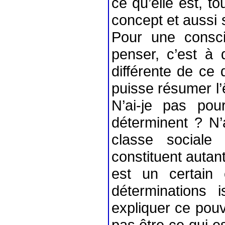
ce qu’elle est, t
concept et aussi s
Pour une conscie
penser, c’est à
différente de ce 
puisse résumer l’
N’ai-je pas po
déterminent ? N’
classe sociale
constituent autant
est un certain
déterminations
expliquer ce pou
pas être ce qui es