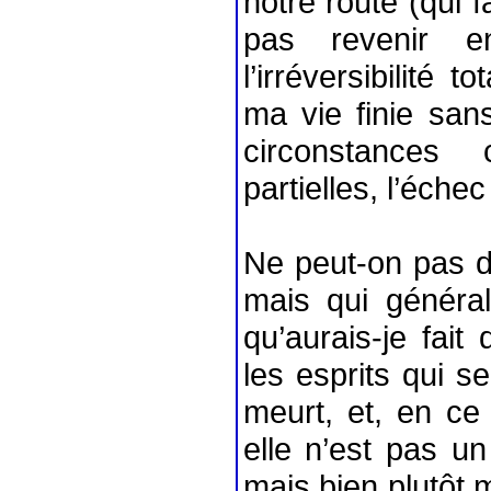
notre route (qui 
pas revenir en
l’irréversibilité 
ma vie finie san
circonstances 
partielles, l’échec
Ne peut-on pas di
mais qui généra
qu’aurais-je fai
les esprits qui 
meurt, et, en ce
elle n’est pas u
mais bien plutôt m