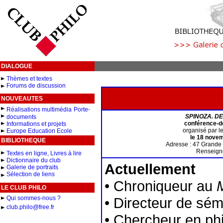
DIALOGUE
Thèmes et textes
Forums de discussion
NOUVEAUTES
Réalisations multimédia
Porte-
SPINOZA. DE
documents
conférence-d
Informations et projets
organisé par l
Europe Education Ecole
le 18 novem
BIBLIOTHEQUE
Adresse : 47 Grande
Renseigne
Textes en ligne, Livres à lire
Dictionnaire du club
Actuellement
Galerie de portraits
Sélection de liens
• Chroniqueur au
LE CLUB PHILO
Qui sommes-nous ?
• Directeur de sém
club.philo@free.fr
• Chercheur en ph