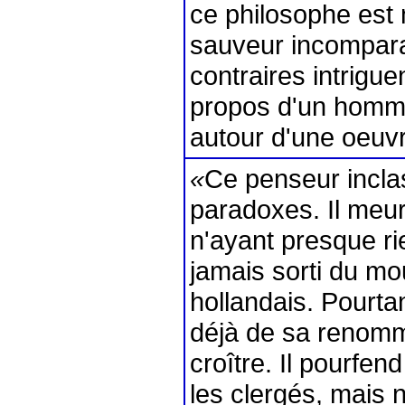
ce philosophe es
sauveur incompara
contraires intrigue
propos d'un homme
autour d'une oeuvre 
«
Ce penseur inclas
paradoxes. Il meur
n'ayant presque ri
jamais sorti du m
hollandais. Pourtan
déjà de sa renomm
croître. Il pourfend
les clergés, mais 