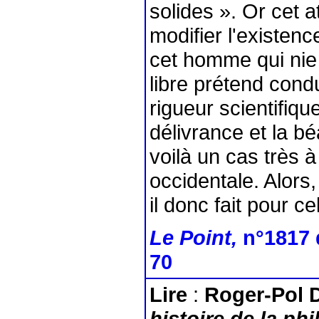
solides ». Or cet at
modifier l'existenc
cet homme qui nie 
libre prétend condu
rigueur scientifiq
délivrance et la b
voilà un cas très 
occidentale. Alors,
il donc fait pour 
Le Point,
n°1817 
70
Lire
:
Roger-Pol 
histoire de la ph