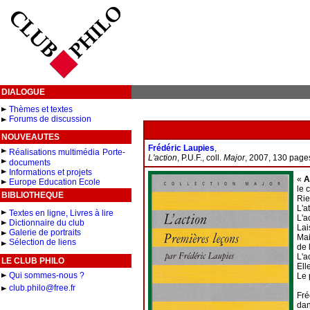
DIALOGUE
Thèmes et textes
Forums de discussion
NOUVEAUTES
Frédéric Laupies
,
Réalisations multimédia
Porte-
L'action
, P.U.F., coll.
Major
, 2007, 130 page
documents
Informations et projets
«
Ai
Europe Education Ecole
le 
BIBLIOTHEQUE
Rie
L'a
Textes en ligne, Livres à lire
L'a
Dictionnaire du club
Lai
Galerie de portraits
Mai
Sélection de liens
de 
L'a
LE CLUB PHILO
Ell
Qui sommes-nous ?
Le 
club.philo@free.fr
Fré
dan