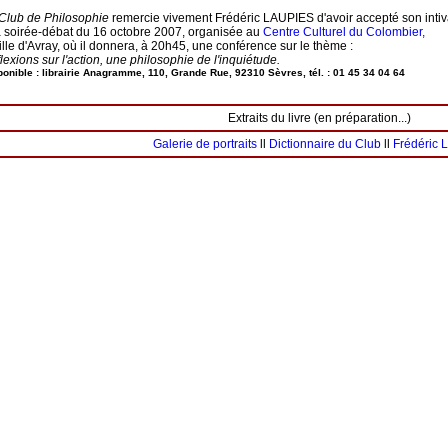
Club de Philosophie
remercie vivement Frédéric LAUPIES d'avoir accepté son intiv
a soirée-débat du 16 octobre 2007, organisée au
Centre Culturel du Colombier,
ille d'Avray, où il donnera, à 20h45, une conférence sur le thème :
lexions sur l'action, une philosophie de l'inquiétude.
ponible : librairie Anagramme, 110, Grande Rue, 92310 Sèvres, tél. : 01 45 34 04 64
Extraits du livre (en préparation...)
Galerie de portraits
ll
Dictionnaire du Club
ll
Frédéric 