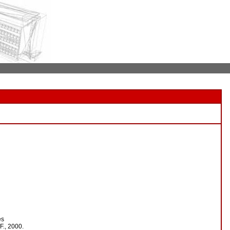
es
.F., 2000.