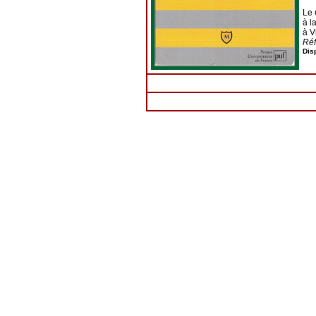
Le
à l
à V
Réf
D
is