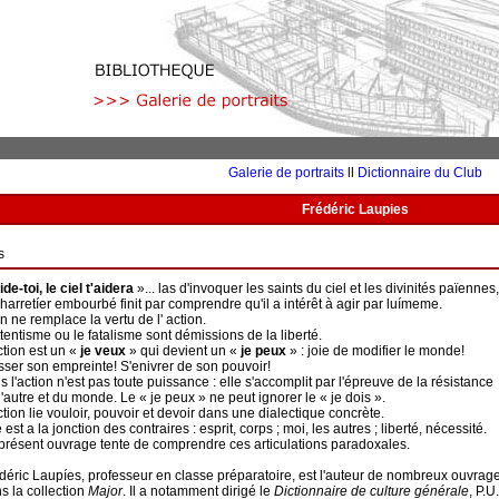
Galerie de portraits
ll
Dictionnaire du Club
Frédéric Laupies
s
de-toi, le ciel t'aidera
»... las d'invoquer les saints du ciel et les divinités païennes,
charretíer embourbé finit par comprendre qu'il a intérêt à agir par luímeme.
n ne remplace la vertu de l' action.
ttentisme ou le fatalisme sont démissions de la liberté.
ction est un «
je veux
» qui devient un «
je peux
» : joie de modifier le monde!
sser son empreinte! S'enivrer de son pouvoir!
s l'action n'est pas toute puissance : elle s'accomplit par l'épreuve de la résistance
l'autre et du monde. Le « je peux » ne peut ignorer le « je dois ».
ction lie vouloir, pouvoir et devoir dans une dialectique concrète.
e est a la jonction des contraires : esprit, corps ; moi, les autres ; liberté, nécessité.
présent ouvrage tente de comprendre ces articulations paradoxales.
déric Laupíes, professeur en classe préparatoire, est l'auteur de nombreux ouvrag
s la collection
Major
. Il a notamment dirigé le
Dictionnaire de culture générale
, P.U