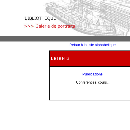
Retour à la liste alphabétique
L E I B N I Z
Publications
Conférences, cours...