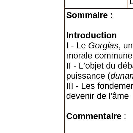
L
Sommaire :
lntroduction
I - Le
Gorgias
, u
morale commune
II - L'objet du déb
puissance (
duna
III - Les fondement
devenir de l'âme
Commentaire
: