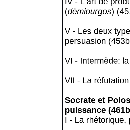
IV - L'art de prod
(
dèmiourgos
) (4
V - Les deux type
persuasion (453b
VI - Intermède: l
VII - La réfutati
Socrate et Polos
puissance (461b
I - La rhétorique, 