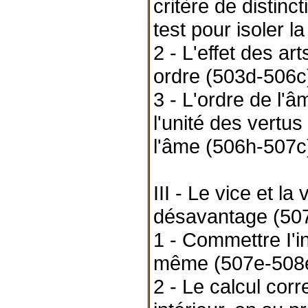
critère de distinc
test pour isoler l
2 - L'effet des ar
ordre (503d-506c
3 - L'ordre de l'â
l'unité des vertu
l'âme (506h-507c
III - Le vice et la
désavantage (50
1 - Commettre I'in
même (507e-508
2 - Le calcul corr