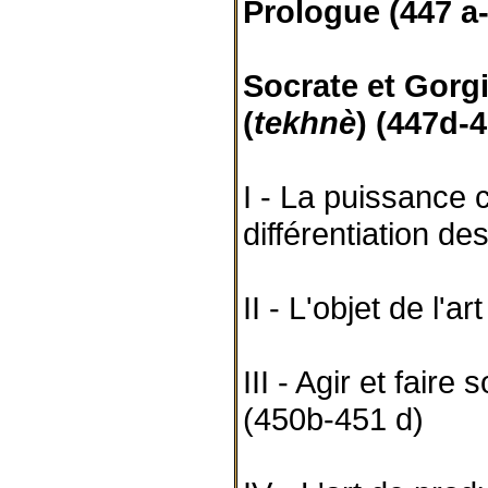
Prologue (447 a-
Socrate et Gorgia
(
tekhnè
) (447d-
I - La puissance 
différentiation de
II - L'objet de l'
III - Agir et faire
(450b-451 d)