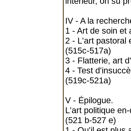
intérieur, on su p
IV - A la recherch
1 - Art de soin e
2 - L'art pastoral
(515c-517a)
3 - Flatterie, art
4 - Test d'insucc
(519c-521a)
V - Épilogue.
L'art politique e
(521 b-527 e)
1 - Qu'il est plus