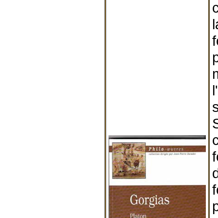
l
l
p