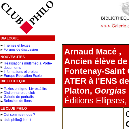
DIALOGUE
Thèmes et textes
Arnaud Macé ,
Forums de discussion
NOUVEAUTES
Ancien élève de
Réalisations multimédia
Porte-
documents
Fontenay-Saint
Informations et projets
Europe Education Ecole
ATER à l'ENS d
BIBLIOTHEQUE
Platon,
Gorgias
Textes en ligne, Livres à lire
Dictionnaire du club
Galerie de portraits
Éditions Ellipses,
Sélection de liens
LE CLUB PHILO
Qui sommes-nous ?
club.philo@free.fr