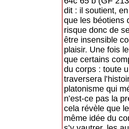
64c 65 b (GF 213
dit : il soutient,
que les béotiens 
risque donc de se
être insensible co
plaisir. Une fois l
que certains com
du corps : toute 
traversera l'histo
platonisme qui mé
n'est-ce pas la p
cela révèle que le
même idée du corp
s'y vautrer, les a