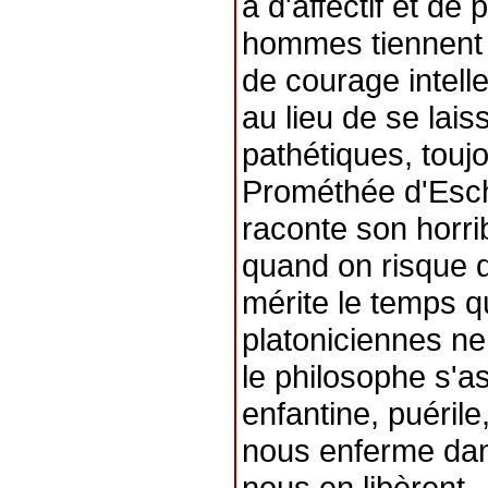
a d'affectif et de
hommes tiennent s
de courage intelle
au lieu de se lai
pathétiques, touj
Prométhée d'Eschy
raconte son horrib
quand on risque d
mérite le temps qu
platoniciennes ne 
le philosophe s'a
enfantine, puérile
nous enferme dans
nous en libèrent.