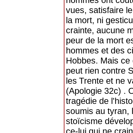
vues, satisfaire l
la mort, ni gesticu
crainte, aucune m
peur de la mort e
hommes et des cité
Hobbes. Mais ce q
peut rien contre 
les Trente et ne 
(Apologie 32c) . O
tragédie de l'hist
soumis au tyran, 
stoïcisme dévelop
ce-lui qui ne crai