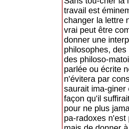
Sans tou-cher la l
travail est émine
changer la lettre 
vrai peut être comp
donner une interp
philosophes, des 
des philoso-matoi
parlée ou écrite 
n'évitera par co
saurait ima-giner q
façon qu'il suffira
pour ne plus jamai
pa-radoxes n'est p
mais de donner à 