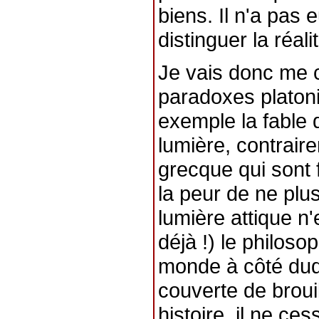
biens. Il n'a pas
distinguer la réali
Je vais donc me 
paradoxes platonic
exemple la fable 
lumière, contrair
grecque qui sont f
la peur de ne plus
lumière attique n'
déjà !) le philos
monde à côté duq
couverte de broui
histoire, il ne ces