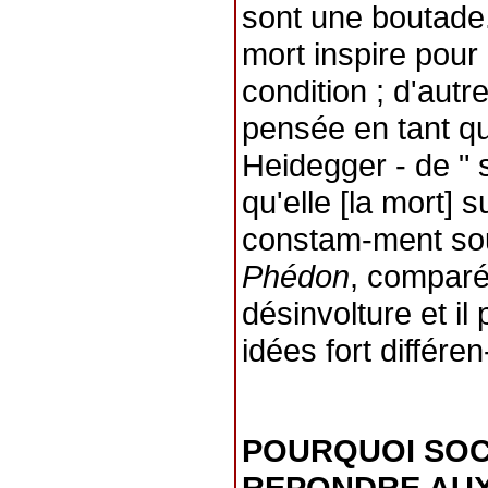
sont une boutade.
mort inspire pour
condition ; d'autr
pensée en tant q
Heidegger
- de " 
qu'elle [la mort] 
constam-ment sou
Phédon
, comparé
désinvolture et il 
idées fort différe
POURQUOI SOC
REPONDRE AUX