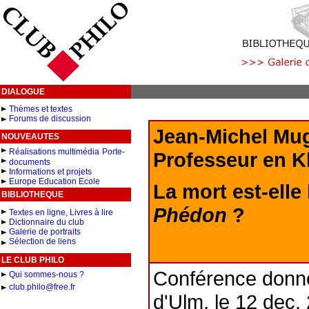
DIALOGUE
Thèmes et textes
Forums de discussion
Jean-Michel Mug
NOUVEAUTES
Réalisations multimédia
Porte-
Professeur en K
documents
Informations et projets
Europe Education Ecole
La mort est-elle
BIBLIOTHEQUE
Phédon
?
Textes en ligne, Livres à lire
Dictionnaire du club
Galerie de portraits
Sélection de liens
LE CLUB PHILO
Conférence donné
Qui sommes-nous ?
club.philo@free.fr
d'Ulm, le
12 dec.