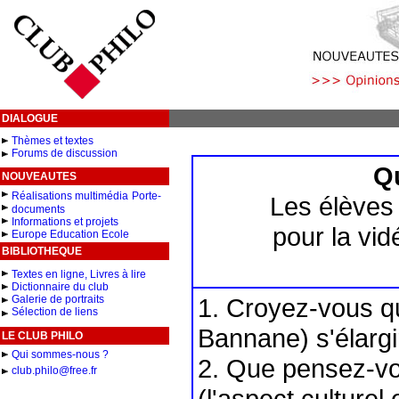
DIALOGUE
Thèmes et textes
Forums de discussion
Q
NOUVEAUTES
Réalisations multimédia
Porte-
Les élèves
documents
Informations et projets
pour la vi
Europe Education Ecole
BIBLIOTHEQUE
Textes en ligne, Livres à lire
Dictionnaire du club
Galerie de portraits
1. Croyez-vous qu
Sélection de liens
Bannane) s'élargir
LE CLUB PHILO
Qui sommes-nous ?
2. Que pensez-vou
club.philo@free.fr
(l'aspect culturel 