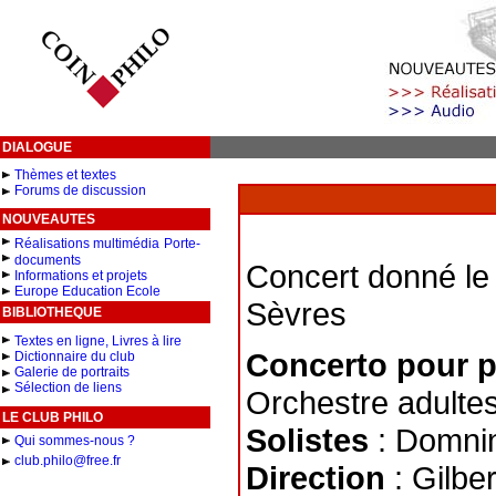
DIALOGUE
Thèmes et textes
Forums de discussion
NOUVEAUTES
Réalisations multimédia
Porte-
documents
Concert donné le 
Informations et projets
Europe Education Ecole
Sèvres
BIBLIOTHEQUE
Textes en ligne, Livres à lire
Concerto pour p
Dictionnaire du club
Galerie de portraits
Sélection de liens
Orchestre adultes
LE CLUB PHILO
Solistes
: Domnin
Qui sommes-nous ?
club.philo@free.fr
Direction
: Gilber