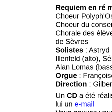
Requiem en ré m
Choeur Polyph'O
Choeur du conser
Chorale des élèv
de Sèvres
Solistes
: Astryd
Illenfeld (alto), S
Alan Lomas (bas
Orgue
: François
Direction
: Gilber
Un
CD
a été réal
lui un
e-mail