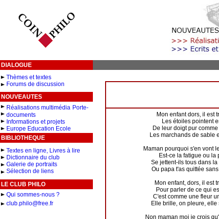
DIALOGUE
Thèmes et textes
Forums de discussion
NOUVEAUTES
Réalisations multimédia
Porte-
Mon enfant dors, il est tr
documents
Les étoiles pointent 
Informations et projets
De leur doigt pur comme
Europe Education Ecole
Les marchands de sable et
BIBLIOTHEQUE
Maman pourquoi s'en vont 
Textes en ligne, Livres à lire
Est-ce la fatigue ou la
Dictionnaire du club
Se jettent-ils tous dans 
Galerie de portraits
Ou papa t'as quittée sans
Sélection de liens
Mon enfant, dors, il est t
LE CLUB PHILO
Pour parler de ce qui es
Qui sommes-nous ?
C'est comme une fleur u
club.philo@free.fr
Elle brille, on pleure, elle
Non maman moi je crois qu'