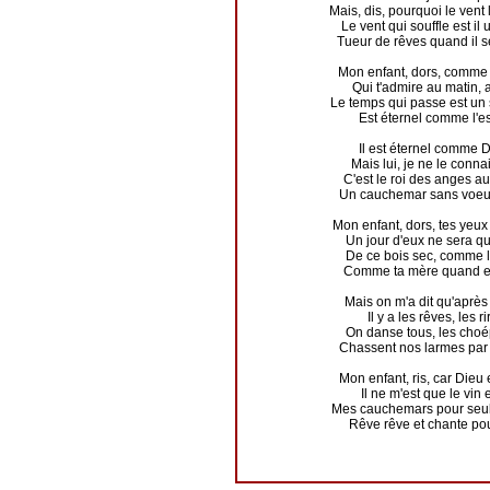
Mais, dis, pourquoi le vent 
Le vent qui souffle est il 
Tueur de rêves quand il 
Mon enfant, dors, comme 
Qui t'admire au matin, a
Le temps qui passe est un 
Est éternel comme l'es
Il est éternel comme 
Mais lui, je ne le conna
C'est le roi des anges a
Un cauchemar sans voeux
Mon enfant, dors, tes yeux 
Un jour d'eux ne sera qu
De ce bois sec, comme l
Comme ta mère quand ell
Mais on m'a dit qu'après
Il y a les rêves, les ri
On danse tous, les cho
Chassent nos larmes par 
Mon enfant, ris, car Dieu 
Il ne m'est que le vin et
Mes cauchemars pour seul
Rêve rêve et chante po