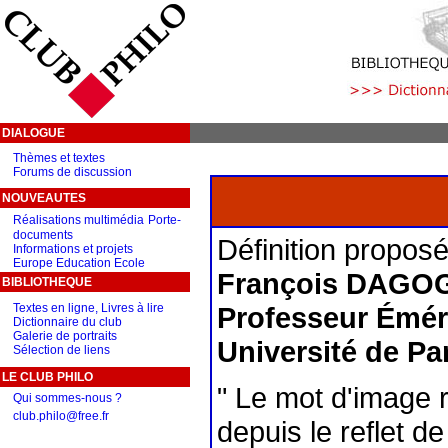
DIALOGUE
Thèmes et textes
Forums de discussion
NOUVEAUTES
Réalisations multimédia
Porte-
documents
Définition propos
Informations et projets
Europe Education Ecole
François DAGO
BIBLIOTHEQUE
Textes en ligne, Livres à lire
Professeur Éméri
Dictionnaire du club
Galerie de portraits
Université de Pa
Sélection de liens
LE CLUB PHILO
" Le mot d'image 
Qui sommes-nous ?
club.philo@free.fr
depuis le reflet d