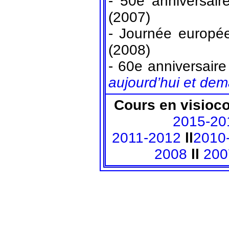
- 50e anniversai
(2007)
- Journée europ
(2008)
- 60e anniversair
aujourd’hui et dem
Cours en visioc
2015-20
2011-2012
ll
2010
2008
ll
200