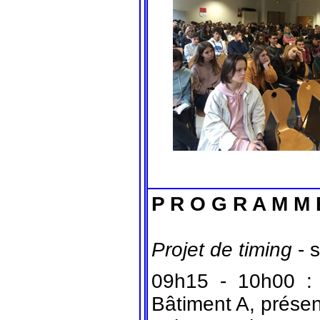
P R O G R A M M 
Projet de timing
- s
09h15 - 10h00 
Bâtiment A, présen