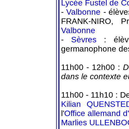
Lycée Fustel de C
-
Valbonne
- élèv
FRANK-NIRO, Pr
Valbonne
-
Sèvres
: élèv
germanophone d
11h00 - 12h00 :
D
dans le contexte eu
11h00 - 11h10 : Deu
Kilian QUENSTE
l'
Office allemand d
Marlies ULLENB