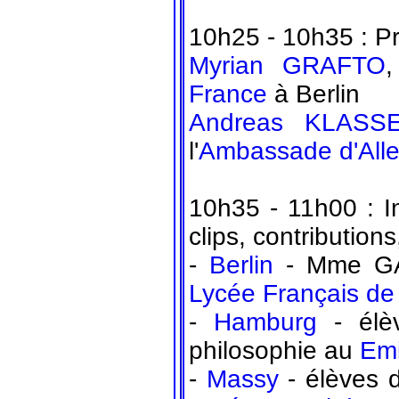
10h25 - 10h35 : Prem
Myrian GRAFTO
,
France
à Berlin
Andreas KLASS
l'
Ambassade d'All
10h35 - 11h00 : I
clips, contribution
-
Berlin
- Mme GAC
Lycée Français de 
-
Hamburg
- élèv
philosophie au
Emi
-
Massy
- élèves 