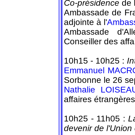
Co-présidence
de l
Ambassade de Fran
adjointe à l'
Ambass
Ambassade d'A
Conseiller des affai
10h15 - 10h25 :
In
Emmanuel MACR
Sorbonne le 26 s
Nathalie LOISEA
affaires étrangère
10h25 - 11h05 :
L
devenir de l'Unio