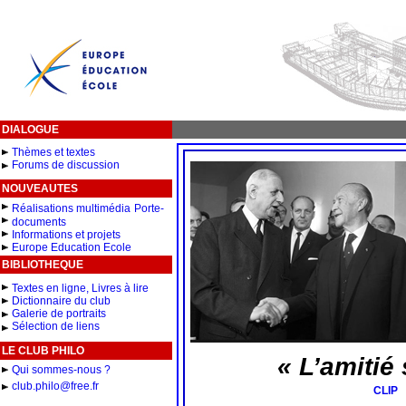
DIALOGUE
Thèmes et textes
Forums de discussion
NOUVEAUTES
Réalisations multimédia
Porte-
documents
Informations et projets
Europe Education Ecole
BIBLIOTHEQUE
Textes en ligne, Livres à lire
Dictionnaire du club
Galerie de portraits
Sélection de liens
LE CLUB PHILO
« L’amitié
Qui sommes-nous ?
club.philo@free.fr
CLIP