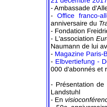
21 décembre 201
- Ambassade d'All
-
Office franco-a
anniversaire du
Tr
- Fondation Freidr
- L'association
Eur
Naumann de lui avo
-
Magazine Paris-B
-
Elbvertiefung - 
000 d'abonnés et 
- Présentation de
Landstuhl
- En
visioconféren