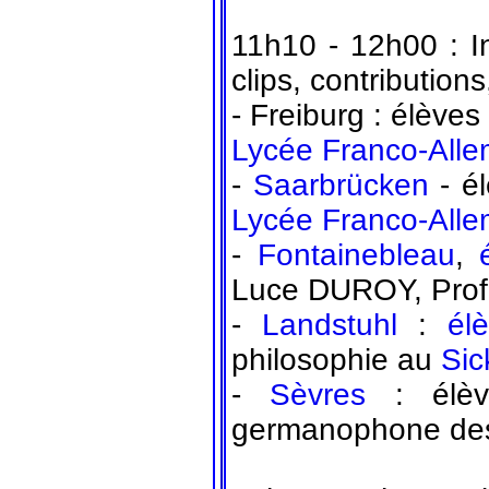
11h10 - 12h00 : I
clips, contribution
- Freiburg : élèv
Lycée Franco-Alle
-
Saarbrücken
- é
Lycée Franco-All
-
Fontainebleau
,
Luce DUROY, Prof
-
Landstuhl
:
él
philosophie au
Si
-
Sèvres
: élèv
germanophone d