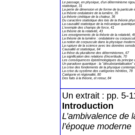
Le passage, en physique, d'un déterminisme rigo
statistique, 31
La perte de dimension et de forme de la particule 
La théorie ondulatoire de la lumière, 35
La théorie cinétique de la chaleur, 36
Du caractère statistique des lois de la théorie phy
La causalité statistique de la mécanique quantique
L'exemple des champs de force, 41
La théorie de la relativité, 43
Les enseignements de la théorie de la relativité, 4
La théorie de la lumière : ondulatoire ou corpuscul
La notion de corpuscule dans la physique modern
La rupture de la science avec les données sensib
Causalité et statistique, 64
La thèse du pluralisme des déterminismes, 67
La signification des relations d'incertitude, 70
Les conséquences épistémologiques du principe d
Un paradoxe quantique : la "désubstantialisation
La crise des fondements de la physique contempo
La crise du système des catégories héritées, 78
Catégorie et régionalité, 80
Des faits à la théorie, et retour, 84
Un extrait : pp. 5-1
Introduction
L’ambivalence de l
l’époque moderne