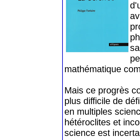
d'
av
pr
ph
sa
pe
mathématique com
Mais ce progrès co
plus difficile de dé
en multiples scienc
hétéroclites et i
science est incert