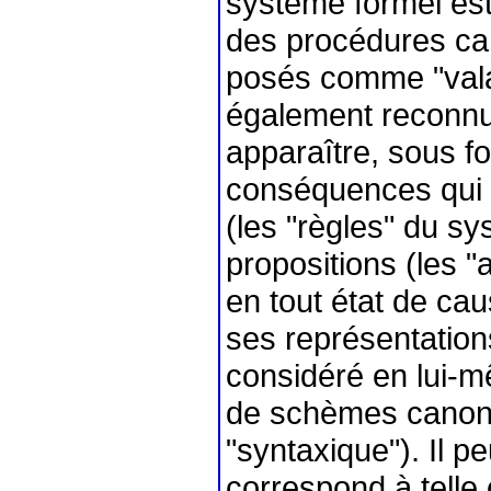
système formel est
des procédures can
posés comme "valab
également reconnus
apparaître, sous f
conséquences qui 
(les "règles" du sy
propositions (les 
en tout état de ca
ses représentation
considéré en lui-m
de schèmes canoniq
"syntaxique"). Il pe
correspond à telle 