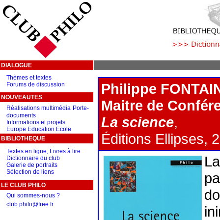
DIALOGUE
Thèmes et textes
Philippe FONTAI
Forums de discussion
NOUVEAUTES
Maitre de Confére
Réalisations multimédia
Porte-
documents
La science
,
Informations et projets
Europe Education Ecole
Éditions Ellipses,
BIBLIOTHEQUE
Textes en ligne, Livres à lire
La
Dictionnaire du club
Galerie de portraits
Sélection de liens
pa
LE CLUB PHILO
do
Qui sommes-nous ?
club.philo@free.fr
in