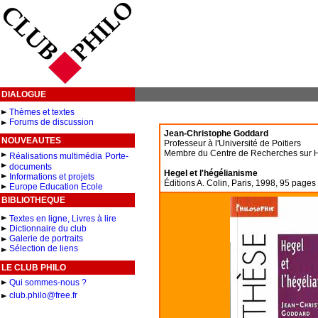
DIALOGUE
Thèmes et textes
Forums de discussion
Jean-Christophe Goddard
NOUVEAUTES
Professeur à l'Université de Poitiers
Membre du Centre de Recherches sur Heg
Réalisations multimédia
Porte-
documents
Hegel et l'hégélianisme
Informations et projets
Éditions A. Colin, Paris, 1998, 95 pages
Europe Education Ecole
BIBLIOTHEQUE
Textes en ligne, Livres à lire
Dictionnaire du club
Galerie de portraits
Sélection de liens
LE CLUB PHILO
Qui sommes-nous ?
club.philo@free.fr