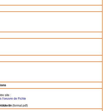
tions
e site :
 l'oeuvre de Fichte
Hölderlin
(format pdf)