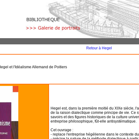
Retour à Hegel
el et l'Idéalisme Allemand de Poitiers
Hegel est, dans la première moitié du XIXe siècle, l'
de la raison dialectique comme principe de vie. Ce 
savoirs et des figures historiques de la culture univ
entreprise philosophique, fût-elle antisystématique.
Cet ouvrage :
- replace l'entreprise hégélienne dans le contexte du
- précise la nature de la méthode dialectique à parti