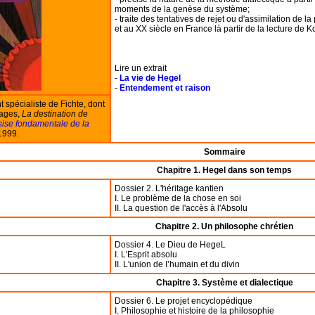
moments de la genèse du système;
- traite des tentatives de rejet ou d'assimilation de
et au XX siècle en France là partir de la lecture de K
Lire un extrait
-
La vie de Hegel
-
Entendement et raison
spécialiste de Fichte, dont
rages,
La destination de
sise fondamentale de la
1999.
Sommaire
Chapitre 1. Hegel dans son temps
Dossier 2. L'héritage kantien
I. Le problème de la chose en soi
II. La question de l'accès à l'Absolu
Chapitre 2. Un philosophe chrétien
Dossier 4. Le Dieu de HegeL
I. L'Esprit absolu
II. L'union de I’humain et du divin
Chapitre 3. Système et dialectique
Dossier 6. Le projet encyclopédique
I. Philosophie et histoire de la philosophie