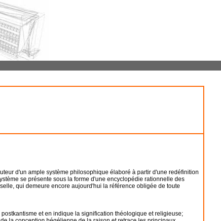
auteur d'un ample système philosophique élaboré à partir d'une redéfinition
système se présente sous la forme d'une encyclopédie rationnelle des
erselle, qui demeure encore aujourd'hui la référence obligée de toute
 postkantisme et en indique la signification théologique et religieuse;
r de la conception hégélienne de la raison et retrace les principaux