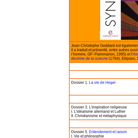
Jean-Christophe Goddard est également 
il a traduit et présenté, entre autres ouv
l’homme,
GF–Flammarion, 1995) et l'
As
doctrine de la sciecne
(1794), Ellipses, 
Dossier 1.
La vie de Hegel
Dossier 3. L'inspiration religieuse
I. L'idéalisme allemand et Luther
II. Christianisme et métaphysique
Dossier 5.
Entendement et raison
I. Vie et philosophie