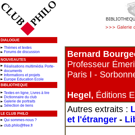
DIALOGUE
Thèmes et textes
Bernard Bourge
Forums de discussion
NOUVEAUTES
Professeur Émerit
Réalisations multimédia
Porte-
documents
Paris I - Sorbonne
Informations et projets
Europe Education Ecole
BIBLIOTHEQUE
Hegel,
Éditions E
Textes en ligne, Livres à lire
Dictionnaire du club
Galerie de portraits
Sélection de liens
Autres extraits :
L
LE CLUB PHILO
et l'étranger
-
Li
Qui sommes-nous ?
club.philo@free.fr