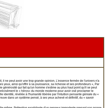
t, il ne peut avoir une trop grande opinion, L'essence fermée de l'univers n'a
es yeux, ainsi qu'offrir à sa jouissance, sa richesse et ses profondeurs », Par
ie générosité qui fait qu'un homme s'estime au plus haut point qu'il se peut
it précisément le « héros» du monde moderne pour avoir osé proclamer le
lle identité, révélée à l'humanité libérée par l'intuition pensante géniale du «
preuve dans un système pensé, à ses yeux achevé et définitif, du « savoir
n elle-même, Prétention exorbitante d'un penseur immodeste prenant son propre