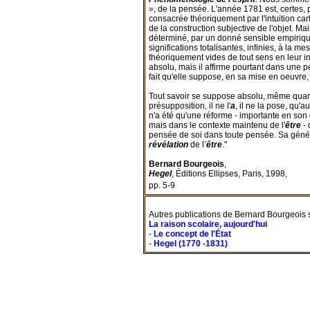
», de la pensée. L'année 1781 est, certes,
consacrée théoriquement par l'intuition ca
de la construction subjective de l'objet. Ma
déterminé, par un donné sensible empirique, 
significations totalisantes, infinies, à la m
théoriquement vides de tout sens en leur i
absolu, mais il affirme pourtant dans une p
fait qu'elle suppose, en sa mise en oeuvre, 
Tout savoir se suppose absolu, même quand i
présupposition, il ne l'
a
, il ne la pose, qu'a
n'a été qu'une réforme - importante en son c
mais dans le contexte maintenu de l'
être
- 
pensée de soi dans toute pensée. Sa génér
révélation
de l’
être
."
Bernard Bourgeois
,
Hegel
, Éditions Ellipses, Paris, 1998,
pp. 5-9
Autres publications de Bernard Bourgeois su
La raison scolaire, aujourd'hui
-
Le concept de l'État
-
Hegel (1770 -1831)