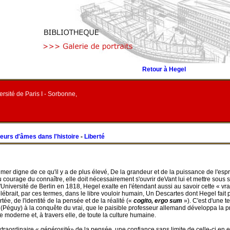
Retour à Hegel
rsité de Paris I - Sorbonne,
urs d'âmes dans l'histoire
-
Liberté
er digne de ce qu'il y a de plus élevé, De la grandeur et de la puissance de l'espri
u courage du connaître, elle doit nécessairement s'ouvrir deVant lui et mettre sous s
'Université de Berlin en 1818, Hegel exalte en l'étendant aussi au savoir cette « vra
lébrait, par ces termes, dans le libre vouloir humain, Un Descartes dont Hegel fa
rtée, de l'identité de la pensée et de la réalité («
cogito, ergo sum
»). C'est d'une te
s» (Péguy) à la conquête du vrai, que le paisible professeur allemand développa la 
ie moderne et, à travers elle, de toute la culture humaine.
extraordinaire « générosité» de la pensée, une confiance sans limite de celle-ci e