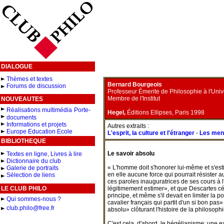
DIALOGUE
Thèmes et textes
Bernard Bourgeois
Forums de discussion
Professeur Émerite de Philosophie à l'Unive
Membre de l'Institut
NOUVEAUTES
Réalisations multimédia
Porte-
Hegel,
Éditions Ellipses, Paris 1998
documents
Informations et projets
Autres extraits :
Europe Education Ecole
L'esprit, la culture et l'étranger
-
Les mene
BIBLIOTHEQUE
Le savoir absolu
Textes en ligne, Livres à lire
Dictionnaire du club
« L'homme doit s'honorer lui-même et s'estim
Galerie de portraits
en elle aucune force qui pourrait résister a
Sélection de liens
ces paroles inauguratrices de ses cours à l
LE CLUB PHILO
légitimement estimer», et que Descartes cé
principe, et même s'il devait en limiter la po
Qui sommes-nous ?
cavalier français qui partit d'un si bon pa
club.philo@free.fr
absolu» clôturant l'histoire de la philosoph
C'est cela, d'abord, le hégélianisme: une 