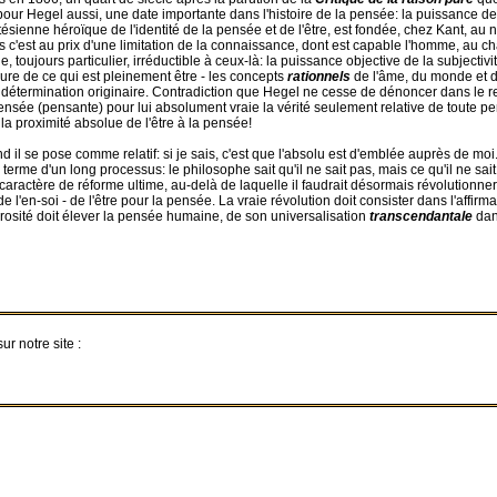
 pour Hegel aussi, une date importante dans l'histoire de la pensée: la puissance d
rtésienne héroïque de l'identité de la pensée et de l'être, est fondée, chez Kant, 
is c'est au prix d'une limitation de la connaissance, dont est capable l'homme, au cha
toujours particulier, irréductible à ceux-là: la puissance objective de la subjectivit
esure de ce qui est pleinement être - les concepts
rationnels
de l'âme, du monde et d
ndétermination originaire. Contradiction que Hegel ne cesse de dénoncer dans le rel
ensée (pensante) pour lui absolument vraie la vérité seulement relative de toute pen
la proximité absolue de l'être à la pensée!
l se pose comme relatif: si je sais, c'est que l'absolu est d'emblée auprès de moi.
u terme d'un long processus: le philosophe sait qu'il ne sait pas, mais ce qu'il ne sa
aractère de réforme ultime, au-delà de laquelle il faudrait désormais révolutionner -
de l'en-soi - de l'être pour la pensée. La vraie révolution doit consister dans l'affi
osité doit élever la pensée humaine, de son universalisation
transcendantale
dan
r notre site :