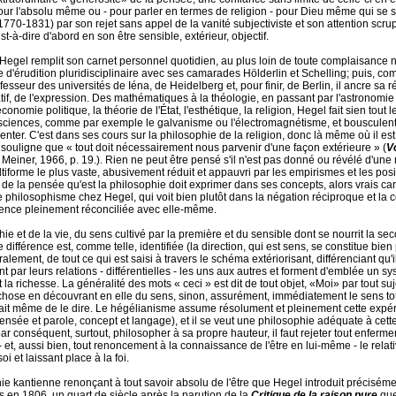
 pour l'absolu même ou - pour parler en termes de religion - pour Dieu même qui s
1770-1831) par son rejet sans appel de la vanité subjectiviste et son attention scrup
st-à-dire d'abord en son être sensible, extérieur, objectif.
e Hegel remplit son carnet personnel quotidien, au plus loin de toute complaisance na
se d'érudition pluridisciplinaire avec ses camarades Hölderlin et Schelling; puis, c
sseur des universités de Iéna, de Heidelberg et, pour finir, de Berlin, il ancre sa ré
f, de l'expression. Des mathématiques à la théologie, en passant par l'astronomie (
 l'économie politique, la théorie de l'État, l'esthétique, la religion, Hegel fait sien tou
s sciences, comme par exemple le galvanisme ou l'électromagnétisme, et bousculent ain
enter. C'est dans ses cours sur la philosophie de la religion, donc là même où il e
 souligne que « tout doit nécessairement nous parvenir d'une façon extérieure » (
V
F. Meiner, 1966, p. 19.). Rien ne peut être pensé s'il n'est pas donné ou révélé d'u
forme le plus vaste, abusivement réduit et appauvri par les empirismes et les posit
de la pensée qu'est la philosophie doit exprimer dans ses concepts, alors vrais car r
 philosophisme chez Hegel, qui voit bien plutôt dans la négation réciproque et la con
stence pleinement réconciliée avec elle-même.
hie et de la vie, du sens cultivé par la première et du sensible dont se nourrit la s
e différence est, comme telle, identifiée (la direction, qui est sens, se constitue b
lement, de tout ce qui est saisi à travers le schéma extériorisant, différenciant qu'il
par leurs relations - différentielles - les uns aux autres et forment d'emblée un syst
la richesse. La généralité des mots « ceci » est dit de tout objet, «Moi» par tout sujet.
hose en découvrant en elle du sens, sinon, assurément, immédiatement le sens total
 le fait même de le dire. Le hégélianisme assume résolument et pleinement cette exp
nsée et parole, concept et langage), et il se veut une philosophie adéquate à cette
ar conséquent, surtout, philosopher à sa propre hauteur, il faut rejeter tout enferme
 et, aussi bien, tout renoncement à la connaissance de l'être en lui-même - le relat
i et laissant place à la foi.
hie kantienne renonçant à tout savoir absolu de l'être que Hegel introduit préciséme
en 1806, un quart de siècle après la parution de la
Critique de la raison pure
que