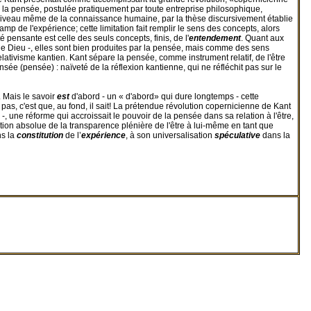
e la pensée, postulée pratiquement par toute entreprise philosophique,
au niveau même de la connaissance humaine, par la thèse discursivement établie
mp de l'expérience; cette limitation fait remplir le sens des concepts, alors
é pensante est celle des seuls concepts, finis, de l'
entendement
. Quant aux
e Dieu -, elles sont bien produites par la pensée, mais comme des sens
ativisme kantien. Kant sépare la pensée, comme instrument relatif, de l'être
sée (pensée) : naïveté de la réflexion kantienne, qui ne réfléchit pas sur le
 Mais le savoir
est
d'abord - un « d'abord» qui dure longtemps - cette
it pas, c'est que, au fond, il sait! La prétendue révolution copernicienne de Kant
, une réforme qui accroissait le pouvoir de la pensée dans sa relation à l'être,
rmation absolue de la transparence plénière de l'être à lui-même en tant que
s la
constitution
de l’
expérience
, à son universalisation
spéculative
dans la