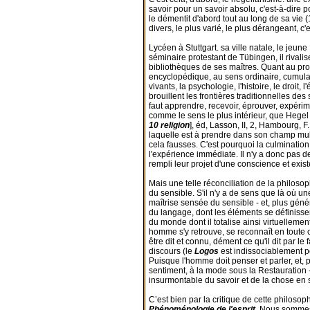
savoir pour un savoir absolu, c'est-à-dire
le démentit d'abord tout au long de sa vie (
divers, le plus varié, le plus dérangeant, c'e
Lycéen à Stuttgart. sa ville natale, le jeun
séminaire protestant de Tübingen, il rivali
bibliothèques de ses maîtres. Quant au profe
encyclopédique, au sens ordinaire, cumulati
vivants, la psychologie, l'histoire, le droit,
brouillent les frontières traditionnelles de
faut apprendre, recevoir, éprouver, expérim
comme le sens le plus intérieur, que Hegel
10 religion
], éd, Lasson, II, 2, Hambourg, 
laquelle est à prendre dans son champ multi
cela fausses. C'est pourquoi la culmination 
l'expérience immédiate. Il n'y a donc pas de
rempli leur projet d'une conscience et exi
Mais une telle réconciliation de la philosop
du sensible. S'il n'y a de sens que là où un
maîtrise sensée du sensible - et, plus généra
du langage, dont les éléments se définissent 
du monde dont il totalise ainsi virtuellement 
homme s'y retrouve, se reconnaît en toute c
être dit et connu, dément ce qu'il dit par
discours (le
Logos
est indissociablement pe
Puisque l'homme doit penser et parler, et, p
sentiment, à la mode sous la Restauration -
insurmontable du savoir et de la chose en so
C’est bien par la critique de cette philosop
Phénoménologie de l'esprit
. Nous sommes 