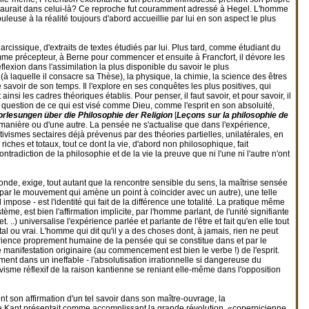
e saurait dans celui-là? Ce reproche fut couramment adressé à Hegel. L'homme
uleuse à la réalité toujours d'abord accueillie par lui en son aspect le plus
rcissique, d'extraits de textes étudiés par lui. Plus tard, comme étudiant du
omme précepteur, à Berne pour commencer et ensuite à Francfort, il dévore les
flexion dans l'assimilation la plus disponible du savoir le plus
à laquelle il consacre sa Thèse), la physique, la chimie, la science des êtres
t le savoir de son temps. Il l'explore en ses conquêtes les plus positives, qui
si les cadres théoriques établis. Pour penser, il faut savoir, et pour savoir, il
st question de ce qui est visé comme Dieu, comme l'esprit en son absoluité,
orlesungen über die Philosophie der Religion
[
Leçons sur la philosophie de
ne manière ou d'une autre. La pensée ne s'actualise que dans l'expérience,
ivismes sectaires déjà prévenus par des théories partielles, unilatérales, en
iches et totaux, tout ce dont la vie, d'abord non philosophique, fait
tradiction de la philosophie et de la vie la preuve que ni l'une ni l'autre n'ont
econde, exige, tout autant que la rencontre sensible du sens, la maîtrise sensée
ien par le mouvement qui amène un point à coïncider avec un autre), une telle
 impose - est l'identité qui fait de la différence une totalité. La pratique même
ème, est bien l'affirmation implicite, par l'homme parlant, de l'unité signifiante
 ..) universalise l'expérience parlée et parlante de l'être et fait qu'en elle tout
 ou vrai. L'homme qui dit qu'il y a des choses dont, à jamais, rien ne peut
érience proprement humaine de la pensée qui se constitue dans et par le
 manifestation originaire (au commencement est bien le verbe !) de l'esprit.
ment dans un ineffable - l'absolutisation irrationnelle si dangereuse du
ivisme réflexif de la raison kantienne se reniant elle-même dans l'opposition
nt son affirmation d'un tel savoir dans son maître-ouvrage, la
 Kant présentait comme accomplissant la grande révolution, «copernicienne