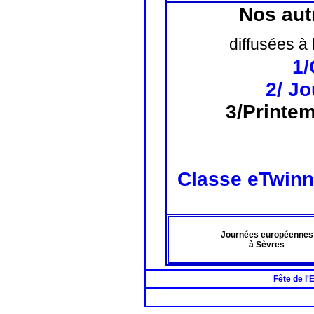
Nos aut
diffusées à
1/
2/ J
3/Printem
Classe eTwinn
Journées européennes
à Sèvres
Fête de l