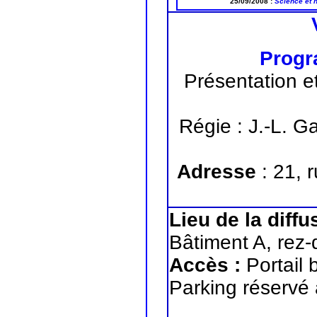
25/09/2008 :
Science et
Progr
Présentation et
Régie : J.-L. G
Adresse
: 21, 
Lieu de la diffu
Bâtiment A, rez
Accès :
Portail
Parking réservé 