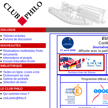
DIALOGUE
Thèmes et textes
EU
Forums de discussion
Conf
NOUVEAUTES
Journalist
17 avril 2008
diffusée
avec la part
Réalisations multimédia
Porte-
documents
Informations et projets
Europe Education Ecole
BIBLIOTHEQUE
Textes en ligne, Livres à lire
Sections Inter de Sèvres
Dictionnaire du club
Galerie de portraits
Programme diffusé a
Sélection de liens
LE CLUB PHILO
Qui sommes-nous ?
club.philo@free.fr